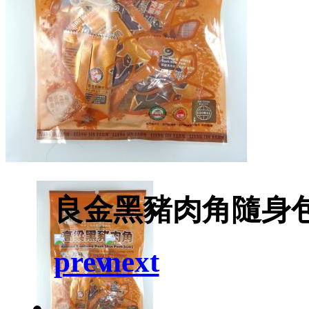
良金黑豬肉角隨身包