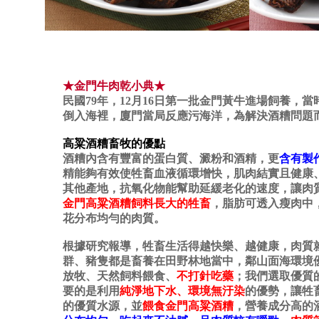
★金門牛肉乾小典★
民國79年，12月16日第一批金門黃牛進場飼養，
倒入海裡，廈門當局反應污海洋，為解決酒糟問題
高粱酒糟畜牧的優點
酒糟內含有豐富的蛋白質、澱粉和酒精，更
含有製
精能夠有效使牲畜血液循環增快，肌肉結實且健康
其他產地，抗氧化物能幫助延緩老化的速度，讓肉
金門高粱酒糟飼料長大的牲畜
，脂肪可透入瘦肉中
花分布均勻的肉質。
根據研究報導，牲畜生活得越快樂、越健康，肉質
群、豬隻都是畜養在田野林地當中，鄰山面海環境
放牧、天然飼料餵食、
不打針吃藥
；我們選取優質
要的是利用
純淨地下水、環境無汙染
的優勢，讓牲
的優質水源，並
餵食金門高粱酒糟
，營養成分高的