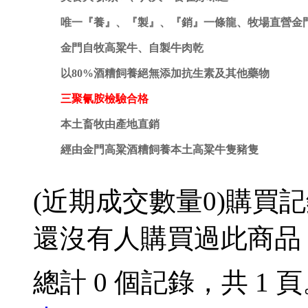
唯一『養』、『製』、『銷』一條龍、牧場直營金
金門自牧高粱牛、自製牛肉乾
以80%酒糟飼養絕無添加抗生素及其他藥物
三聚氰胺檢驗合格
本土畜牧由產地直銷
經由金門高粱酒糟飼養本土高粱牛隻豬隻
(近期成交數量
0
)
購買記
還沒有人購買過此商品
總計 0 個記錄，共 1 