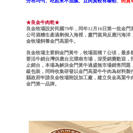
分布均勻、吃起來不油膩、且肉質較有嚼勁
、
肉質
★良金牛肉乾★
良金牧場設於民國79年，同年12月16日第一批金
公司酒糟生產過剩倒入海裡，廈門當局反應污海洋
金牧場飼養金門高梁牛。
良金牧場主要飼金門黃牛，牧場面積７公頃，最多飼
要活牛銷台灣供應台北環南市場，深受銷費歡迎，民
止銷台，本場為解決金門黃牛過盛無市場銷售問題
級包裝，同時收集研發以金門高梁牛牛肉為材料製
縣政府申請良金牧場附設加工廠，建立良金高粱牛
金門第一品牌。