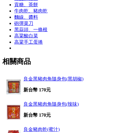
貢糖、茶餅
牛肉乾、豬肉乾
麵線、醬料
砲彈菜刀
黑蒜頭、一條根
高粱酸白菜
高粱手工蛋捲
相關商品
良金黑豬肉角隨身包(黑胡椒)
新台幣 170元
良金黑豬肉角隨身包(辣味)
新台幣 170元
良金豬肉乾(蜜汁)