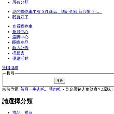
所有分類
您的購物車中有 0 件商品，總計金額 新台幣 0元。
我買好了
查看購物車
會員中心
選購中心
團購商品
商店公告
標籤雲
優惠活動
進階搜尋
搜尋
當前位置:
首頁
牛肉乾、豬肉乾
良金黑豬肉角隨身包(原味)
>
>
請選擇分類
禮品、禮盒