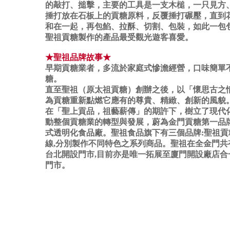
的敲打、搥擊，主要的工具是一支木槌，一只見方
捶打放在石板上的貢糖原料，反覆捶打碾壓，直到
和在一起，再包餡、拉酥、切割、包裝，如此一包
聖祖貢糖製作的產品最受觀光遊客喜愛。
★聖祖品牌故事★
早期貢糖業者，多流於家庭式慘澹經營，口味簡單
糖。
直至聖祖（原太祖貢糖）創辦之後，以「懷思古之
為貢糖重新點燃它應有的尊貴、精緻、創新的風貌
在「聖上貢品，祖藝薪傳」的期許下，樹立了現代
動整個貢糖業的轉型與發展，蔚為金門貢糖第一品
式透明化食品廠。聖祖食品旗下有三個品牌:聖祖
線,分別製作不同特色之系列商品。聖祖在全金門共
台北開設門市,目前亦是唯一拓展至廈門開設廠店合
門市。