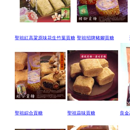
聖祖紅高粱原味花生竹葉貢糖
聖祖招牌豬腳貢糖
聖祖綜合貢糖
聖祖蒜味貢糖
良金