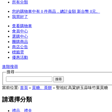
所有分類
您的購物車中有 0 件商品，總計金額 新台幣 0元。
我買好了
查看購物車
會員中心
選購中心
團購商品
商店公告
標籤雲
優惠活動
進階搜尋
搜尋
當前位置:
首頁
貢糖、茶餅
聖祖紅高粱妍玉蒜味竹葉貢糖
>
>
請選擇分類
禮品、禮盒