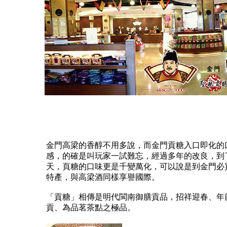
金門高梁的香醇不用多說，而金門貢糖入口即化的
感，的確是叫玩家一試難忘，經過多年的改良，到
天，頁糖的口味更是千變萬化，可以說是到金門必
特產，與高梁酒同樣享譽國際。
「貢糖」相傳是明代閩南御膳貢品，招祥迎春、年
貢、為品茗茶點之極品。