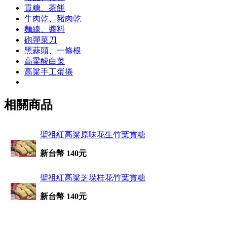
貢糖、茶餅
牛肉乾、豬肉乾
麵線、醬料
砲彈菜刀
黑蒜頭、一條根
高粱酸白菜
高粱手工蛋捲
相關商品
聖祖紅高粱原味花生竹葉貢糖
新台幣 140元
聖祖紅高粱芝垛桂花竹葉貢糖
新台幣 140元