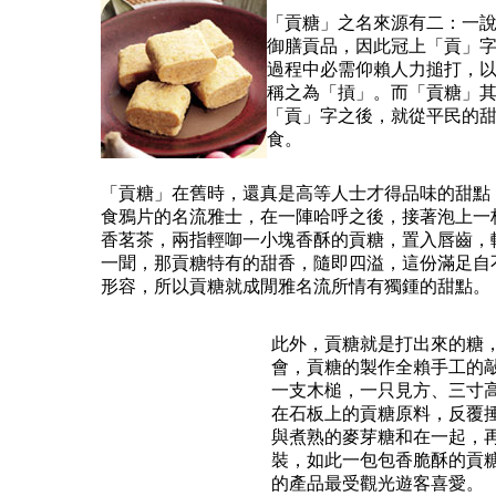
「貢糖」之名來源有二：一
御膳貢品，因此冠上「貢」
過程中必需仰賴人力搥打，
稱之為「摃」。而「貢糖」
「貢」字之後，就從平民的
食。
「貢糖」在舊時，還真是高等人士才得品味的甜點
食鴉片的名流雅士，在一陣哈呼之後，接著泡上一
香茗茶，兩指輕啣一小塊香酥的貢糖，置入唇齒，
一聞，那貢糖特有的甜香，隨即四溢，這份滿足自
形容，所以貢糖就成閒雅名流所情有獨鍾的甜點。
此外，貢糖就是打出來的糖
會，貢糖的製作全賴手工的
一支木槌，一只見方、三寸
在石板上的貢糖原料，反覆
與煮熟的麥芽糖和在一起，
裝，如此一包包香脆酥的貢
的產品最受觀光遊客喜愛。