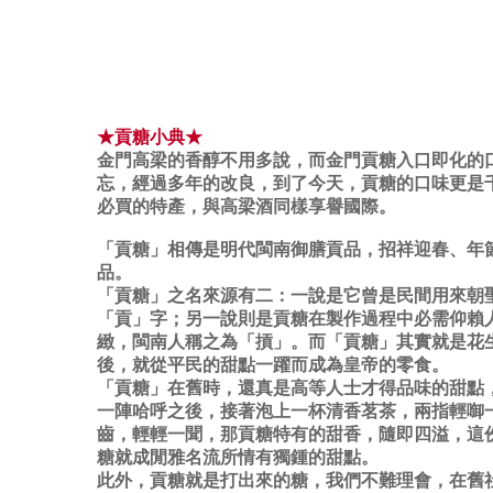
★貢糖小典★
金門高梁的香醇不用多說，而金門貢糖入口即化的
忘，經過多年的改良，到了今天，貢糖的口味更是
必買的特產，與高梁酒同樣享譽國際。
「貢糖」相傳是明代閩南御膳貢品，招祥迎春、年
品。
「貢糖」之名來源有二：一說是它曾是民間用來朝
「貢」字；另一說則是貢糖在製作過程中必需仰賴
緻，閩南人稱之為「摃」。而「貢糖」其實就是花
後，就從平民的甜點一躍而成為皇帝的零食。
「貢糖」在舊時，還真是高等人士才得品味的甜點
一陣哈呼之後，接著泡上一杯清香茗茶，兩指輕啣
齒，輕輕一聞，那貢糖特有的甜香，隨即四溢，這
糖就成閒雅名流所情有獨鍾的甜點。
此外，貢糖就是打出來的糖，我們不難理會，在舊