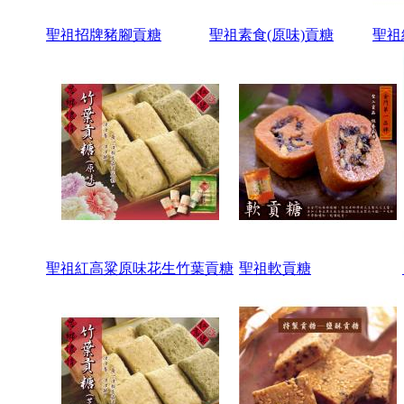
聖祖招牌豬腳貢糖
聖祖素食(原味)貢糖
聖祖
聖祖紅高粱原味花生竹葉貢糖
聖祖軟貢糖