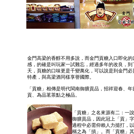
金門高梁的香醇不用多說，而金門貢糖入口即化的
感，的確是叫玩家一試難忘，經過多年的改良，到
天，頁糖的口味更是千變萬化，可以說是到金門必
特產，與高梁酒同樣享譽國際。
「貢糖」相傳是明代閩南御膳貢品，招祥迎春、年
貢、為品茗茶點之極品。
「貢糖」之名來源有二：一
御膳貢品，因此冠上「貢」
過程中必需仰賴人力搥打，
稱之為「摃」。而「貢糖」