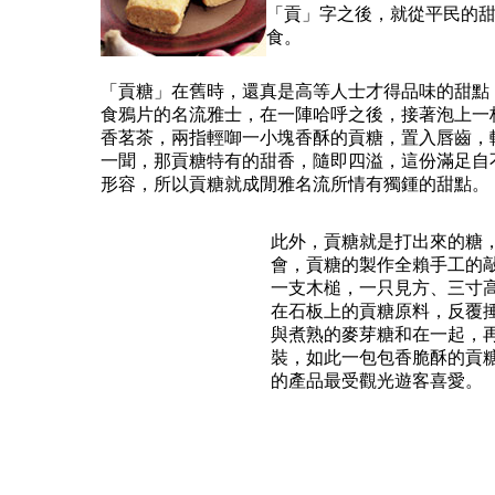
「貢」字之後，就從平民的
食。
「貢糖」在舊時，還真是高等人士才得品味的甜點
食鴉片的名流雅士，在一陣哈呼之後，接著泡上一
香茗茶，兩指輕啣一小塊香酥的貢糖，置入唇齒，
一聞，那貢糖特有的甜香，隨即四溢，這份滿足自
形容，所以貢糖就成閒雅名流所情有獨鍾的甜點。
此外，貢糖就是打出來的糖
會，貢糖的製作全賴手工的
一支木槌，一只見方、三寸
在石板上的貢糖原料，反覆
與煮熟的麥芽糖和在一起，
裝，如此一包包香脆酥的貢
的產品最受觀光遊客喜愛。