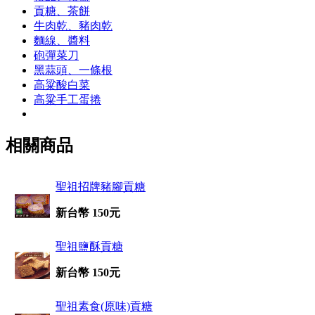
貢糖、茶餅
牛肉乾、豬肉乾
麵線、醬料
砲彈菜刀
黑蒜頭、一條根
高粱酸白菜
高粱手工蛋捲
相關商品
聖祖招牌豬腳貢糖
新台幣 150元
聖祖鹽酥貢糖
新台幣 150元
聖祖素食(原味)貢糖