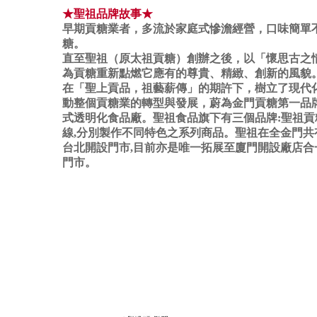
★聖祖品牌故事★
早期貢糖業者，多流於家庭式慘澹經營，口味簡單
糖。
直至聖祖（原太祖貢糖）創辦之後，以「懷思古之
為貢糖重新點燃它應有的尊貴、精緻、創新的風貌
在「聖上貢品，祖藝薪傳」的期許下，樹立了現代
動整個貢糖業的轉型與發展，蔚為金門貢糖第一品
式透明化食品廠。聖祖食品旗下有三個品牌:聖祖
線,分別製作不同特色之系列商品。聖祖在全金門共
台北開設門市,目前亦是唯一拓展至廈門開設廠店合
門市。