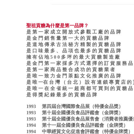
聖祖貢糖為什麼是第一品牌？
是 第 一 家 成 立 開 放 式 參 觀 工 廠 的 品 牌
是 金 門 銷 售 量 第 一 大 的 貢 糖 品 牌
是 道 地 傳 承 古 法 秘 方 精 製 的 貢 糖 品 牌
是 口 味 最 多 、 品 項 也 最 多 的 貢 糖 品 牌
擁 有 佔 地 5 0 0 多 坪 的 最 大 貢 糖 製 造 廠
是 金 門 第 一 家 採 多 方 式 選 擇 的 訂 貨 服 務 品
是 第 一 家 商 品 整 合 成 功 的 貢 糖 業 者
是 唯 一 致 力 金 門 茶 點 文 化 推 廣 的 品 牌
是 唯 一在 台 灣 （ 台 北 ） 設 有 連 鎖 專 賣 店 的 
是 唯 一 在 全 省 統 一 超 商 都 可 買 到 的 貢 糖 品
是 得 獎 紀 錄 最 多 的 貢 糖 品 牌
1993 第四屆台灣國際食品展（特優金品獎）
1993 第十屆全國優良食品評鑑會（金牌獎）
1993 第十屆全國優良食品展售會（消費者推薦
1994 第十一屆全國優良食品評鑑會（金牌獎）
1994 中華經貿文化促進會評鑑會（特優金牌獎）