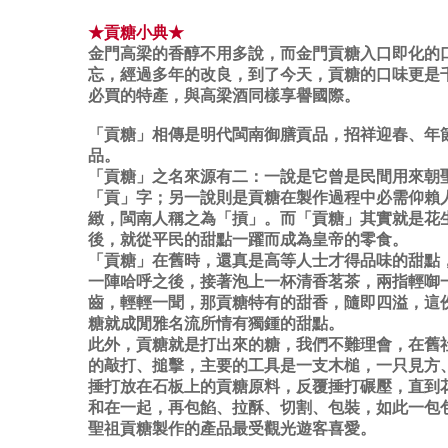
★貢糖小典★
金門高梁的香醇不用多說，而金門貢糖入口即化的
忘，經過多年的改良，到了今天，貢糖的口味更是
必買的特產，與高梁酒同樣享譽國際。
「貢糖」相傳是明代閩南御膳貢品，招祥迎春、年
品。
「貢糖」之名來源有二：一說是它曾是民間用來朝
「貢」字；另一說則是貢糖在製作過程中必需仰賴
緻，閩南人稱之為「摃」。而「貢糖」其實就是花
後，就從平民的甜點一躍而成為皇帝的零食。
「貢糖」在舊時，還真是高等人士才得品味的甜點
一陣哈呼之後，接著泡上一杯清香茗茶，兩指輕啣
齒，輕輕一聞，那貢糖特有的甜香，隨即四溢，這
糖就成閒雅名流所情有獨鍾的甜點。
此外，貢糖就是打出來的糖，我們不難理會，在舊
的敲打、搥擊，主要的工具是一支木槌，一只見方
捶打放在石板上的貢糖原料，反覆捶打碾壓，直到
和在一起，再包餡、拉酥、切割、包裝，如此一包
聖祖貢糖製作的產品最受觀光遊客喜愛。