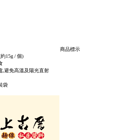
商品標示
15g / 個)
食
處,避免高溫及陽光直射
裝袋