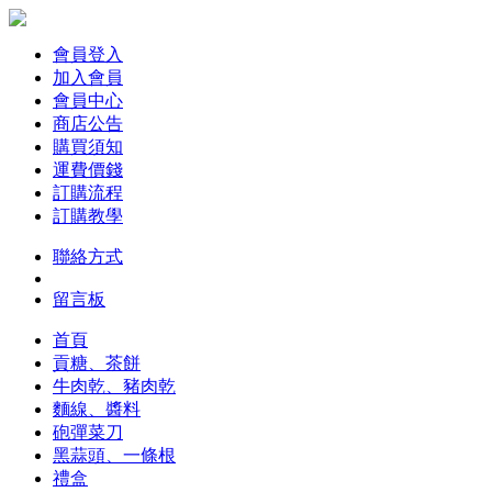
會員登入
加入會員
會員中心
商店公告
購買須知
運費價錢
訂購流程
訂購教學
聯絡方式
留言板
首頁
貢糖、茶餅
牛肉乾、豬肉乾
麵線、醬料
砲彈菜刀
黑蒜頭、一條根
禮盒