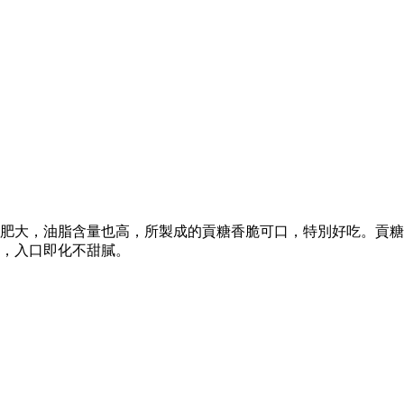
肥大，油脂含量也高，所製成的貢糖香脆可口，特別好吃。貢糖
，入口即化不甜膩。