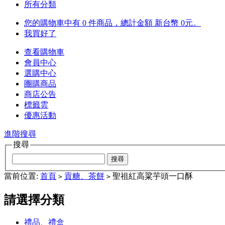
所有分類
您的購物車中有 0 件商品，總計金額 新台幣 0元。
我買好了
查看購物車
會員中心
選購中心
團購商品
商店公告
標籤雲
優惠活動
進階搜尋
搜尋
當前位置:
首頁
貢糖、茶餅
聖祖紅高粱芋頭一口酥
>
>
請選擇分類
禮品、禮盒