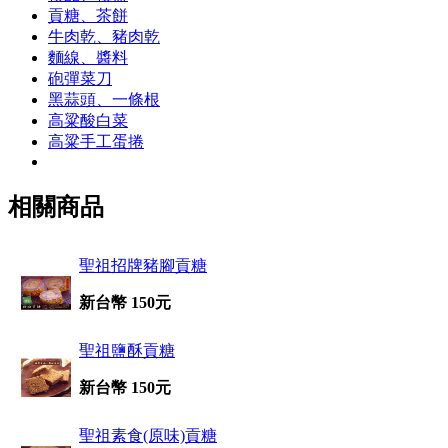
貢糖、茶餅
牛肉乾、豬肉乾
麵線、醬料
砲彈菜刀
黑蒜頭、一條根
高粱酸白菜
高粱手工蛋捲
相關商品
聖祖招牌豬腳貢糖
新台幣 150元
聖祖鹽酥貢糖
新台幣 150元
聖祖素食(原味)貢糖