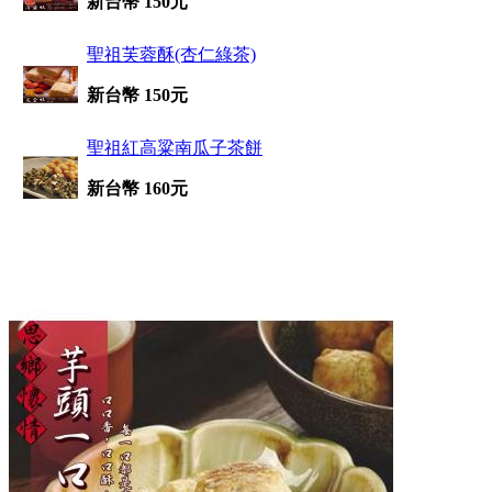
新台幣 150元
聖祖芙蓉酥(杏仁綠茶)
新台幣 150元
聖祖紅高粱南瓜子茶餅
新台幣 160元