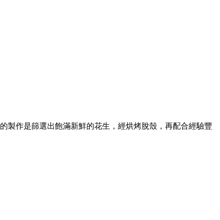
的製作是篩選出飽滿新鮮的花生，經烘烤脫殼，再配合經驗豐