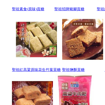
聖祖素食(原味)貢糖
聖祖招牌豬腳貢糖
聖祖
聖祖紅高粱原味花生竹葉貢糖
聖祖鹽酥貢糖