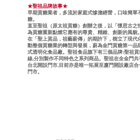
★聖祖品牌故事★
早期貢糖業者，多流於家庭式慘澹經營，口味簡單
糖。
直至聖祖（原太祖貢糖）創辦之後，以「懷思古之
為貢糖重新點燃它應有的尊貴、精緻、創新的風貌
在「聖上貢品，祖藝薪傳」的期許下，樹立了現代
動整個貢糖業的轉型與發展，蔚為金門貢糖第一品
式透明化食品廠。聖祖食品旗下有三個品牌:聖祖
線,分別製作不同特色之系列商品。聖祖在全金門共
台北開設門市,目前亦是唯一拓展至廈門開設廠店合
門市。