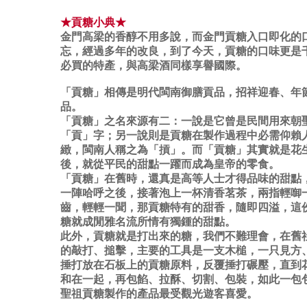
★貢糖小典★
金門高梁的香醇不用多說，而金門貢糖入口即化的
忘，經過多年的改良，到了今天，貢糖的口味更是
必買的特產，與高梁酒同樣享譽國際。
「貢糖」相傳是明代閩南御膳貢品，招祥迎春、年
品。
「貢糖」之名來源有二：一說是它曾是民間用來朝
「貢」字；另一說則是貢糖在製作過程中必需仰賴
緻，閩南人稱之為「摃」。而「貢糖」其實就是花
後，就從平民的甜點一躍而成為皇帝的零食。
「貢糖」在舊時，還真是高等人士才得品味的甜點
一陣哈呼之後，接著泡上一杯清香茗茶，兩指輕啣
齒，輕輕一聞，那貢糖特有的甜香，隨即四溢，這
糖就成閒雅名流所情有獨鍾的甜點。
此外，貢糖就是打出來的糖，我們不難理會，在舊
的敲打、搥擊，主要的工具是一支木槌，一只見方
捶打放在石板上的貢糖原料，反覆捶打碾壓，直到
和在一起，再包餡、拉酥、切割、包裝，如此一包
聖祖貢糖製作的產品最受觀光遊客喜愛。