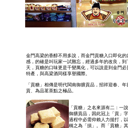
金門高梁的香醇不用多說，而金門貢糖入口即化的
感，的確是叫玩家一試難忘，經過多年的改良，到
天，頁糖的口味更是千變萬化，可以說是到金門必
特產，與高梁酒同樣享譽國際。
「貢糖」相傳是明代閩南御膳貢品，招祥迎春、年
貢、為品茗茶點之極品。
「貢糖」之名來源有二：一
御膳貢品，因此冠上「貢」
過程中必需仰賴人力搥打，
稱之為「摃」。而「貢糖」