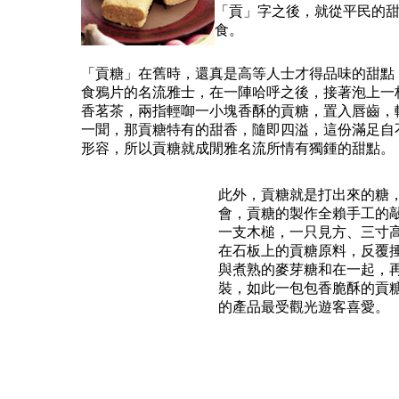
「貢」字之後，就從平民的
食。
「貢糖」在舊時，還真是高等人士才得品味的甜點
食鴉片的名流雅士，在一陣哈呼之後，接著泡上一
香茗茶，兩指輕啣一小塊香酥的貢糖，置入唇齒，
一聞，那貢糖特有的甜香，隨即四溢，這份滿足自
形容，所以貢糖就成閒雅名流所情有獨鍾的甜點。
此外，貢糖就是打出來的糖
會，貢糖的製作全賴手工的
一支木槌，一只見方、三寸
在石板上的貢糖原料，反覆
與煮熟的麥芽糖和在一起，
裝，如此一包包香脆酥的貢
的產品最受觀光遊客喜愛。