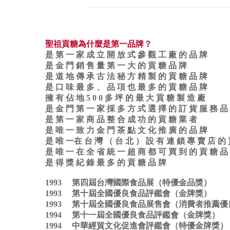
聖祖貢糖為什麼是第一品牌？
是 第 一 家 成 立 開 放 式 參 觀 工 廠 的 品 牌
是 金 門 銷 售 量 第 一 大 的 貢 糖 品 牌
是 道 地 傳 承 古 法 秘 方 精 製 的 貢 糖 品 牌
是 口 味 最 多 、 品 項 也 最 多 的 貢 糖 品 牌
擁 有 佔 地 5 0 0 多 坪 的 最 大 貢 糖 製 造 廠
是 金 門 第 一 家 採 多 方 式 選 擇 的 訂 貨 服 務 品
是 第 一 家 商 品 整 合 成 功 的 貢 糖 業 者
是 唯 一 致 力 金 門 茶 點 文 化 推 廣 的 品 牌
是 唯 一在 台 灣 （ 台 北 ） 設 有 連 鎖 專 賣 店 的 
是 唯 一 在 全 省 統 一 超 商 都 可 買 到 的 貢 糖 品
是 得 獎 紀 錄 最 多 的 貢 糖 品 牌
1993 第四屆台灣國際食品展（特優金品獎）
1993 第十屆全國優良食品評鑑會（金牌獎）
1993 第十屆全國優良食品展售會（消費者推薦
1994 第十一屆全國優良食品評鑑會（金牌獎）
1994 中華經貿文化促進會評鑑會（特優金牌獎）