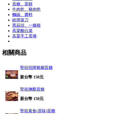
貢糖、茶餅
牛肉乾、豬肉乾
麵線、醬料
砲彈菜刀
黑蒜頭、一條根
高粱酸白菜
高粱手工蛋捲
相關商品
聖祖招牌豬腳貢糖
新台幣 150元
聖祖鹽酥貢糖
新台幣 150元
聖祖素食(原味)貢糖