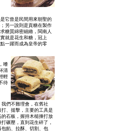
說是它曾是民間用來朝聖的
字；另一說則是貢糖在製作
以求糖質綿密細緻，閩南人
其實就是花生和糖，冠上
甜點一躍而成為皇帝的零
，嗜
杯清
輕輕
不待
，我們不難理會，在舊社
敲打、搥擊，主要的工具是
高的石板，握持木槌捶打放
捶打碾壓，直到花生碎了，
再包餡、拉酥、切割、包