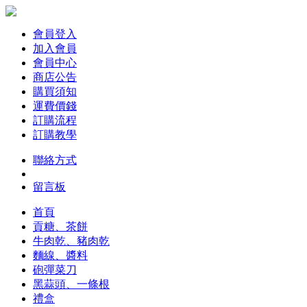
會員登入
加入會員
會員中心
商店公告
購買須知
運費價錢
訂購流程
訂購教學
聯絡方式
留言板
首頁
貢糖、茶餅
牛肉乾、豬肉乾
麵線、醬料
砲彈菜刀
黑蒜頭、一條根
禮盒