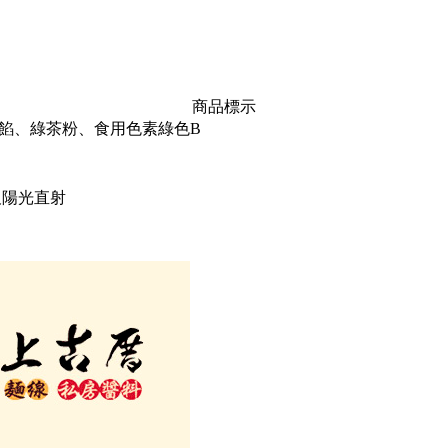
商品標示
餡、綠茶粉、食用色素綠色B
及陽光直射