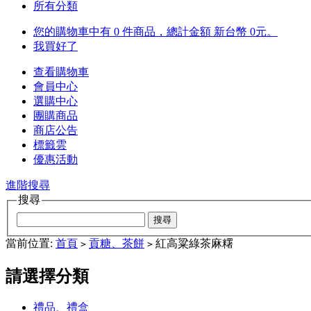
所有分類
您的購物車中有 0 件商品，總計金額 新台幣 0元。
我買好了
查看購物車
會員中心
選購中心
團購商品
商店公告
標籤雲
優惠活動
進階搜尋
搜尋
當前位置:
首頁
貢糖、茶餅
紅高粱綠茶麻糬
>
>
請選擇分類
禮品、禮盒