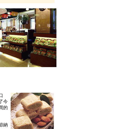
口
了今
買的
節納