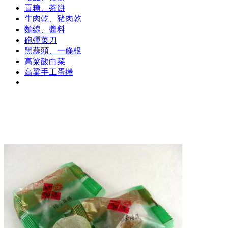
貢糖、茶餅
牛肉乾、豬肉乾
麵線、醬料
砲彈菜刀
黑蒜頭、一條根
高粱酸白菜
高粱手工蛋捲