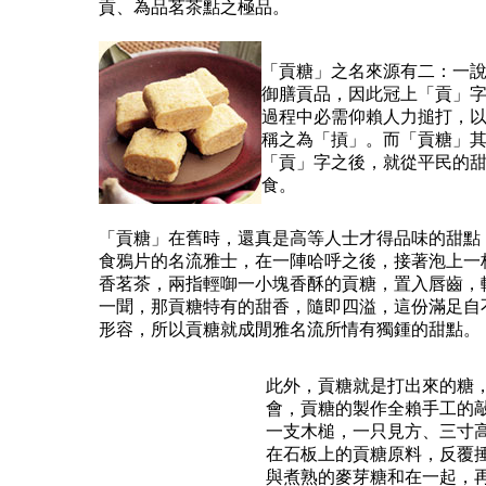
貢、為品茗茶點之極品。
「貢糖」之名來源有二：一
御膳貢品，因此冠上「貢」
過程中必需仰賴人力搥打，
稱之為「摃」。而「貢糖」
「貢」字之後，就從平民的
食。
「貢糖」在舊時，還真是高等人士才得品味的甜點
食鴉片的名流雅士，在一陣哈呼之後，接著泡上一
香茗茶，兩指輕啣一小塊香酥的貢糖，置入唇齒，
一聞，那貢糖特有的甜香，隨即四溢，這份滿足自
形容，所以貢糖就成閒雅名流所情有獨鍾的甜點。
此外，貢糖就是打出來的糖
會，貢糖的製作全賴手工的
一支木槌，一只見方、三寸
在石板上的貢糖原料，反覆
與煮熟的麥芽糖和在一起，