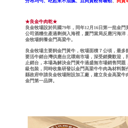
分布均勻、吃起來不油膩、且肉質較有嚼勁
、
肉質
★良金牛肉乾★
良金牧場設於民國79年，同年12月16日第一批金
公司酒糟生產過剩倒入海裡，廈門當局反應污海洋
金牧場飼養金門高梁牛。
良金牧場主要飼金門黃牛，牧場面積７公頃，最多飼
要活牛銷台灣供應台北環南市場，深受銷費歡迎，民
止銷台，本場為解決金門黃牛過盛無市場銷售問題
級包裝，同時收集研發以金門高梁牛牛肉為材料製
縣政府申請良金牧場附設加工廠，建立良金高粱牛
金門第一品牌。