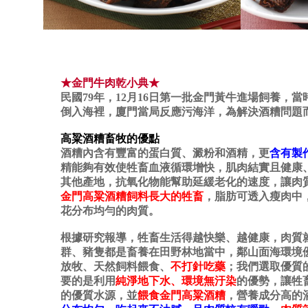
★金門牛肉乾小典★
民國79年，12月16日第一批金門黃牛進場飼養，
倒入海裡，廈門當局反應污海洋，為解決酒糟問題
高粱酒糟畜牧的優點
酒糟內含有豐富的蛋白質、澱粉和酒精，更
含有製
精能夠有效使牲畜血液循環增快，肌肉結實且健康
其他產地，抗氧化物能幫助延緩老化的速度，讓肉
金門高粱酒糟飼料長大的牲畜
，脂肪可透入瘦肉中
花分布均勻的肉質。
根據研究報導，牲畜生活得越快樂、越健康，肉質
群、豬隻都是畜養在田野林地當中，鄰山面海環境
放牧、天然飼料餵食、
不打針吃藥
；我們選取優質
要的是利用
純淨地下水、環境無汙染
的優勢，讓牲
的優質水源，並
餵食金門高粱酒糟
，營養成分高的