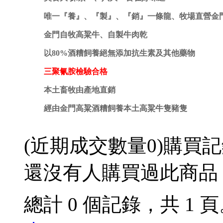
唯一『養』、『製』、『銷』一條龍、牧場直營金
金門自牧高粱牛、自製牛肉乾
以80%酒糟飼養絕無添加抗生素及其他藥物
三聚氰胺檢驗合格
本土畜牧由產地直銷
經由金門高粱酒糟飼養本土高粱牛隻豬隻
(近期成交數量
0
)
購買記
還沒有人購買過此商品
總計 0 個記錄，共 1 