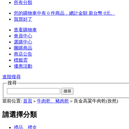
所有分類
您的購物車中有 0 件商品，總計金額 新台幣 0元。
我買好了
查看購物車
會員中心
選購中心
團購商品
商店公告
標籤雲
優惠活動
進階搜尋
搜尋
當前位置:
首頁
牛肉乾、豬肉乾
良金高粱牛肉乾(孜然)
>
>
請選擇分類
禮品、禮盒