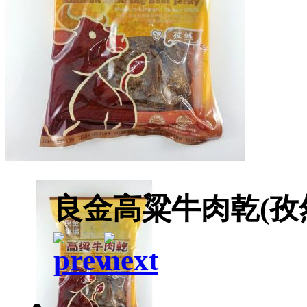
良金高粱牛肉乾(孜