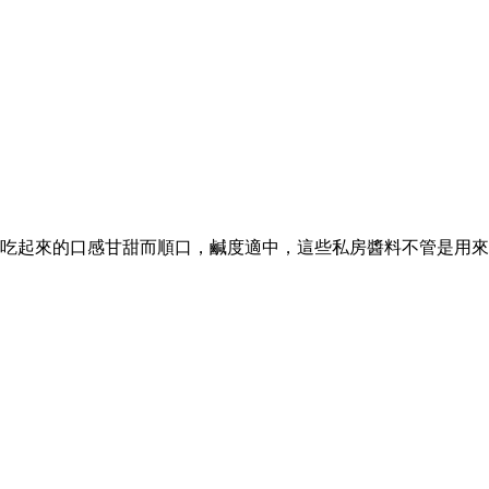
吃起來的口感甘甜而順口，鹹度適中，這些私房醬料不管是用來