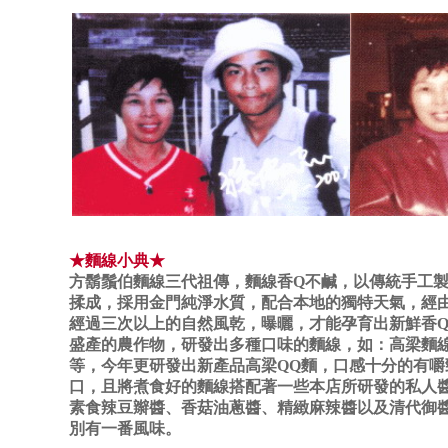
★麵線小典★
方鬍鬚伯麵線三代祖傳，麵線香Q不鹹，以傳統手工
揉成，採用金門純淨水質，配合本地的獨特天氣，經
經過三次以上的自然風乾，曝曬，才能孕育出新鮮香
盛產的農作物，研發出多種口味的麵線，如：高梁麵
等，今年更研發出新產品高梁QQ麵，口感十分的有嚼
口，且將煮食好的麵線搭配著一些本店所研發的私人
素食辣豆辮醬、香菇油蔥醬、精緻麻辣醬以及清代御
別有一番風味。