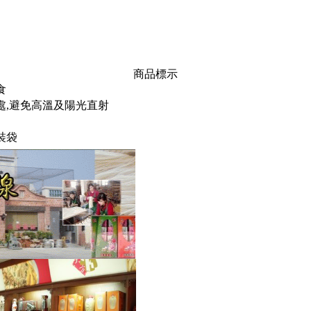
商品標示
食
處,避免高溫及陽光直射
裝袋