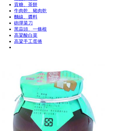
貢糖、茶餅
牛肉乾、豬肉乾
麵線、醬料
砲彈菜刀
黑蒜頭、一條根
高粱酸白菜
高粱手工蛋捲