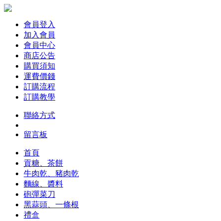
會員登入
加入會員
會員中心
商店公告
購買須知
運費價錢
訂購流程
訂購教學
聯絡方式
留言板
首頁
貢糖、茶餅
牛肉乾、豬肉乾
麵線、醬料
砲彈菜刀
黑蒜頭、一條根
禮盒