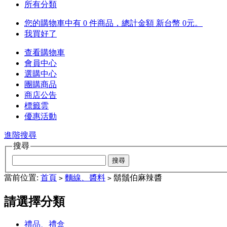
所有分類
您的購物車中有 0 件商品，總計金額 新台幣 0元。
我買好了
查看購物車
會員中心
選購中心
團購商品
商店公告
標籤雲
優惠活動
進階搜尋
搜尋
當前位置:
首頁
麵線、醬料
鬍鬚伯麻辣醬
>
>
請選擇分類
禮品、禮盒