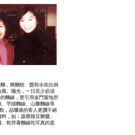
製麵，將麵粉、盬和水依比例
由風、陽光，一日至少必須
Q的麵線，更引用金門當地所
線、芋頭麵線、山藥麵線等
勁，品嚐過的客人更讚不絕
醬料，如：蒜蓉辣豆辮醬、
醬、乾拌著麵線吃可真的是