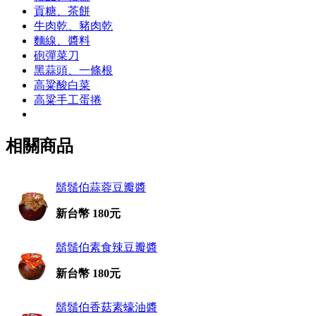
貢糖、茶餅
牛肉乾、豬肉乾
麵線、醬料
砲彈菜刀
黑蒜頭、一條根
高粱酸白菜
高粱手工蛋捲
相關商品
鬍鬚伯蒜蓉豆瓣醬
新台幣 180元
鬍鬚伯素食辣豆瓣醬
新台幣 180元
鬍鬚伯香菇素蠔油醬