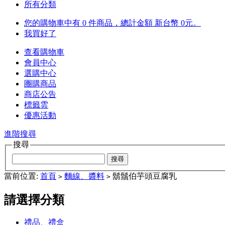
所有分類
您的購物車中有 0 件商品，總計金額 新台幣 0元。
我買好了
查看購物車
會員中心
選購中心
團購商品
商店公告
標籤雲
優惠活動
進階搜尋
搜尋
當前位置:
首頁
麵線、醬料
鬍鬚伯芋頭豆腐乳
>
>
請選擇分類
禮品、禮盒