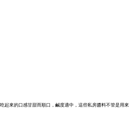
吃起來的口感甘甜而順口，鹹度適中，這些私房醬料不管是用來