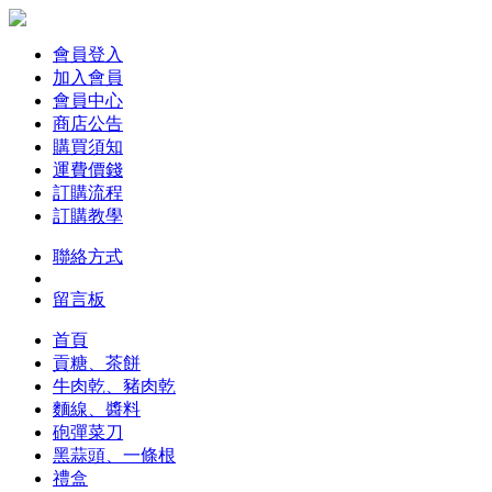
會員登入
加入會員
會員中心
商店公告
購買須知
運費價錢
訂購流程
訂購教學
聯絡方式
留言板
首頁
貢糖、茶餅
牛肉乾、豬肉乾
麵線、醬料
砲彈菜刀
黑蒜頭、一條根
禮盒