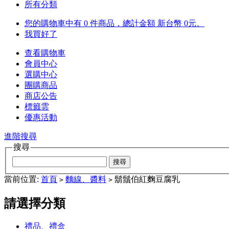
所有分類
您的購物車中有 0 件商品，總計金額 新台幣 0元。
我買好了
查看購物車
會員中心
選購中心
團購商品
商店公告
標籤雲
優惠活動
進階搜尋
搜尋
當前位置:
首頁
麵線、醬料
鬍鬚伯紅麴豆腐乳
>
>
請選擇分類
禮品、禮盒