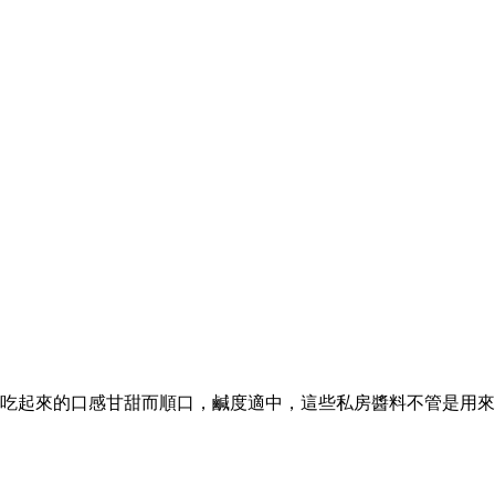
吃起來的口感甘甜而順口，鹹度適中，這些私房醬料不管是用來