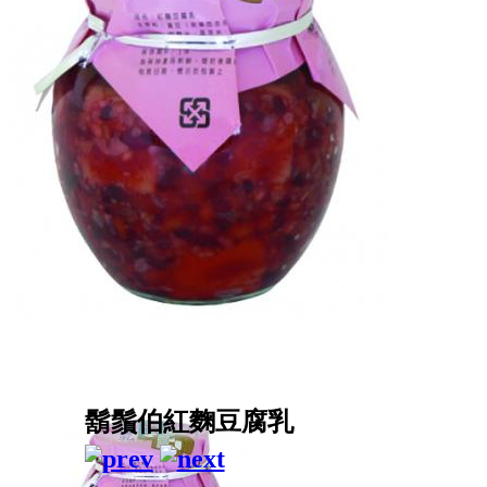
鬍鬚伯紅麴豆腐乳