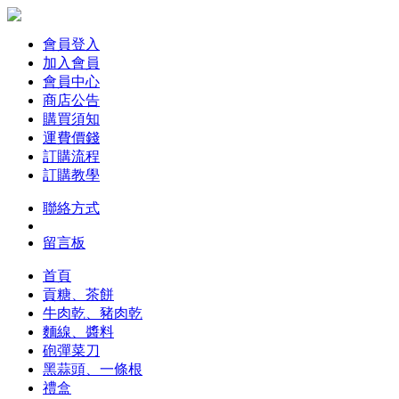
會員登入
加入會員
會員中心
商店公告
購買須知
運費價錢
訂購流程
訂購教學
聯絡方式
留言板
首頁
貢糖、茶餅
牛肉乾、豬肉乾
麵線、醬料
砲彈菜刀
黑蒜頭、一條根
禮盒