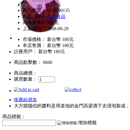
商品貨號： ECS000135
商品品牌：
大方食品
商品重量： 390克
上架時間： 2008-06-28
市場價格：
新台幣 180元
本店售價：
新台幣 180元
註冊用戶：
新台幣 180元
商品點擊數： 6840
商品總價：
購買數量：
推薦給朋友
大方鬍鬚伯的醬料是用道地的金門高梁酒下去浸泡製成，
商品標籤：
增加標籤