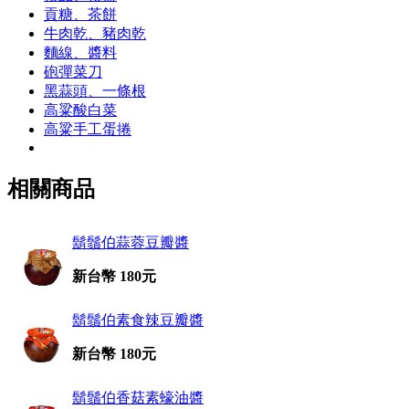
貢糖、茶餅
牛肉乾、豬肉乾
麵線、醬料
砲彈菜刀
黑蒜頭、一條根
高粱酸白菜
高粱手工蛋捲
相關商品
鬍鬚伯蒜蓉豆瓣醬
新台幣 180元
鬍鬚伯素食辣豆瓣醬
新台幣 180元
鬍鬚伯香菇素蠔油醬