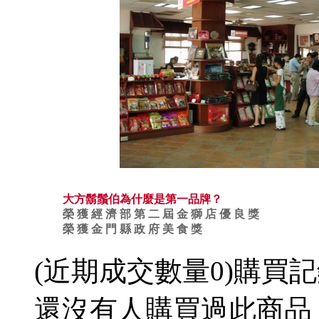
大方鬍鬚伯為什麼是第一品牌？
榮 獲 經 濟 部 第 二 屆 金 獅 店 優 良 獎
榮 獲 金 門 縣 政 府 美 食 獎
(近期成交數量
0
)
購買記
還沒有人購買過此商品