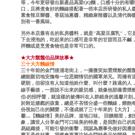
等，今年更研發出新產品高梁QQ麵，口感十分的有嚼
口，且將煮食好的麵線搭配著一些本店所研發的私人
素食辣豆辮醬、香菇油蔥醬、精緻麻辣醬以及清代御
別有一番風味。
另外本店最有名的私房醬料，就是"高梁豆腐乳"，它
下去浸泡的，吃起來的口感可是非常的甘甜而且不鹹
拌麵或是烹煮食物也是非常可口的。
★大方鬍鬚伯品牌故事★
三十大方麵線情
三十年前的金門後浦老街上，一撮微笑如雲煙般的鬍
總能親切地安撫每一位思鄉情切的國軍弟兄。而擁有
硬朗，但卻沒有人知道他姓什麼、叫什麼？路過的人
線手藝後，一股說不出來的親切感，就像他那撮雲煙般
伯‧的招呼聲，就這樣的被傳叫在人群錯身的溫馨片刻
於附近嬉戲的孩童，總是不吝惜分盛一些麵線，餵飽
份視如己出的關愛，不僅成就了三十年來的【大方】
馨....【麵線情】美好品牌、道地口味。 回饋鄉里，
象，讓世人分享金門可口味美的特產，是我對自己的
易組織後，可能引發的衝擊，我認為應事先做好因應
嘗不是件好事，我將會更專注於金門特產品的開發，