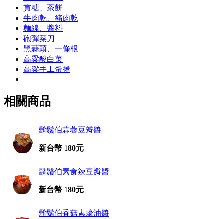
貢糖、茶餅
牛肉乾、豬肉乾
麵線、醬料
砲彈菜刀
黑蒜頭、一條根
高粱酸白菜
高粱手工蛋捲
相關商品
鬍鬚伯蒜蓉豆瓣醬
新台幣 180元
鬍鬚伯素食辣豆瓣醬
新台幣 180元
鬍鬚伯香菇素蠔油醬