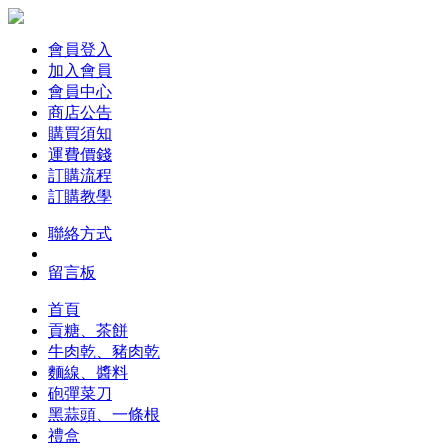
會員登入
加入會員
會員中心
商店公告
購買須知
運費價錢
訂購流程
訂購教學
聯絡方式
留言板
首頁
貢糖、茶餅
牛肉乾、豬肉乾
麵線、醬料
砲彈菜刀
黑蒜頭、一條根
禮盒