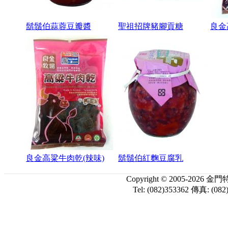
鬍鬚伯蒜蓉豆瓣醬
聖祖招牌豬腳貢糖
良金
良金高粱牛肉乾(辣味)
鬍鬚伯紅麴豆腐乳
Copyright © 2005-
Tel: (082)353362 傳真: (082