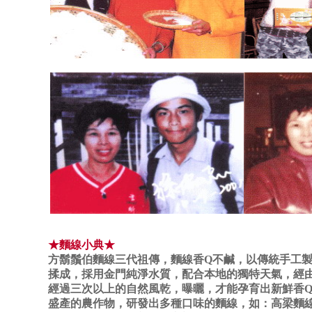
★麵線小典★
方鬍鬚伯麵線三代祖傳，麵線香Q不鹹，以傳統手工
揉成，採用金門純淨水質，配合本地的獨特天氣，經
經過三次以上的自然風乾，曝曬，才能孕育出新鮮香
盛產的農作物，研發出多種口味的麵線，如：高梁麵