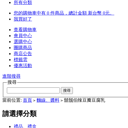
所有分類
您的購物車中有 0 件商品，總計金額 新台幣 0元。
我買好了
查看購物車
會員中心
選購中心
團購商品
商店公告
標籤雲
優惠活動
進階搜尋
搜尋
當前位置:
首頁
麵線、醬料
鬍鬚伯辣豆瓣豆腐乳
>
>
請選擇分類
禮品、禮盒