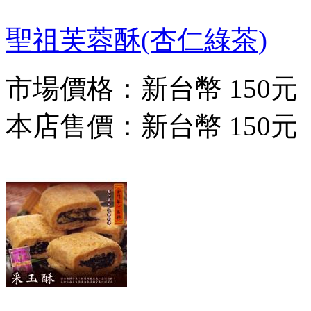
聖祖芙蓉酥(杏仁綠茶)
市場價格：
新台幣 150元
本店售價：
新台幣 150元